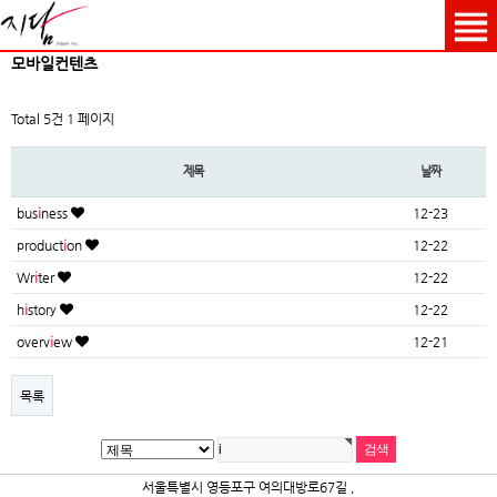
모바일컨텐츠
Total 5건
1 페이지
제목
날짜
bus
i
ness
12-23
product
i
on
12-22
Wr
i
ter
12-22
h
i
story
12-22
overv
i
ew
12-21
목록
서울특별시 영등포구 여의대방로67길 ,